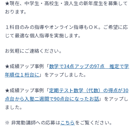
★現在、中学生・高校生・浪人生の新年度生を募集して
おります。
１科目のみの指導やオンライン指導もＯＫ。ご希望に応
じて最適な個人指導を実施します。
お気軽にご連絡ください。
★成績アップ事例「
数学で34点アップの97点 推定で学
年順位１桁台に
」をアップしました。
★成績アップ事例「
定期テスト数学（代数）の得点が30
点台から入塾二週間で90点台になったお話
」をアップし
ました。
※ 非常勤講師への応募は
こちら
をご覧ください。