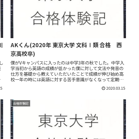
川
AKくん(2020年 東京大学 文科Ⅰ類 合格 西
京高校卒)
し
僕がVキャンパスに入ったのは中学3年の秋でした。中学入
読
学当初から英語の成績が低かった僕に対して文法や発音の
東
仕方を基礎から教えていただいたことで成績が伸び始め高
文
校一年の時には英語に対する苦手意識がなくなって定期テ
ストや模試でよい点数を取れるよ...
25
2020.03.15
合格体験記