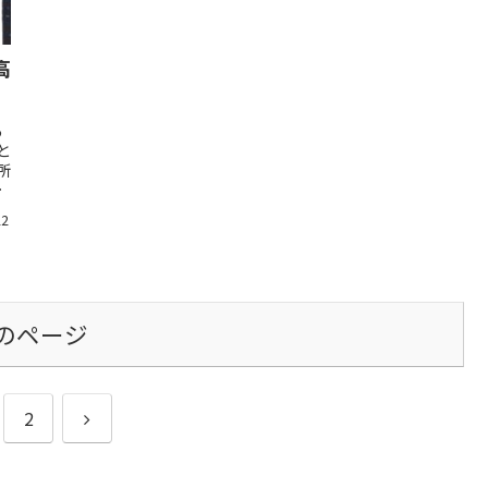
高
あ
と
所
生
22
のページ
次
2
へ