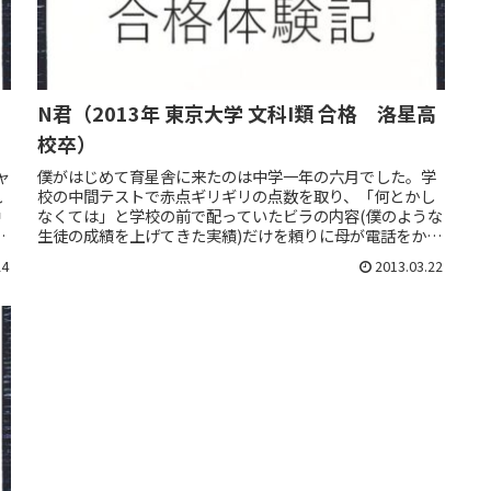
N君（2013年 東京大学 文科I類 合格 洛星高
校卒）
ャ
僕がはじめて育星舎に来たのは中学一年の六月でした。学
れ
校の中間テストで赤点ギリギリの点数を取り、「何とかし
中
なくては」と学校の前で配っていたビラの内容(僕のような
馬
生徒の成績を上げてきた実績)だけを頼りに母が電話をかけ
たのがきっかけです。Vキャン...
24
2013.03.22