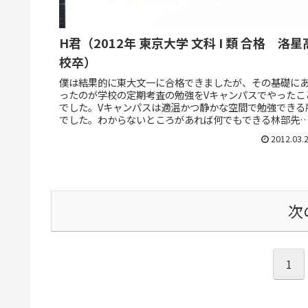
H君（2012年 東京大学 文科 I 類 合格 洛星
校卒）
僕は結果的に東大文一に合格できましたが、その基礎に
ったのが学校の定期考査の勉強をVキャンパスでやったこ
でした。Vキャンパスは適温かつ静かな空間で勉強できる
でした。わからないところがあれば何でもできる林部先
に聞けばたいていは解決できま...
2012.03.
次
1