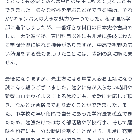
であっても必要であれば専門の先生に教えて頂くことも
できました。様々な教科を学ぶことができる場所、それ
がVキャンパスの大きな魅力の一つでした。私は理系学
部に進学しましたが、一番好きな科目は日本史や古典で
した。大学進学後、専門科目以外にも非常に多岐にわた
る学問分野に触れる機会がありますが、中高で裾野の広
い勉強をする機会を頂けたことには、感謝の念に絶えま
せん。
最後になりますが、先生方には６年間大変お世話になり
誠に有り難うございました。勉学に身が入らない時期や
新型コロナウイルスによる休校にも、柔軟に対応して頂
き、なんとか合格まで辿り着くことができました。ま
た、中学校の早い段階で自分にあった学習法を確立でき
たため、勉強だけではなく部活動や学校行事、そして趣
味や旅行にも十分な時間を割くことができ、非常に充実
した６年間を過ごすことができました。ともにVキャン